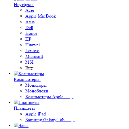
Ноутбуки
Acer
Apple MacBook
Asus
Dell
Honor
HP
Huawei
Lenovo
Microsoft
MSI
Еще
Компьютеры
Мониторы
Моноблоки
Компьютеры Apple
Планшеты
Apple iPad
Samsung Galaxy Tab