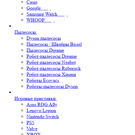
Casio
Google
Samsung Watch
WHOOP
Пылесосы
Dyson пылесосы
Пылесосы / Швабры Bissel
Пылесосы Dreame
Робот-пылесосы Dreame
Робот-пылесосы Neabot
Робот-пылесосы Roborock
Робот-пылесосы Xiaomi
Роботы Ecovacs
Роботы-пылесосы Dyson
Игровые приставки
Asus ROG Ally
Lenovo Legion
Nintendo Switch
PS5
Valve
XBOX