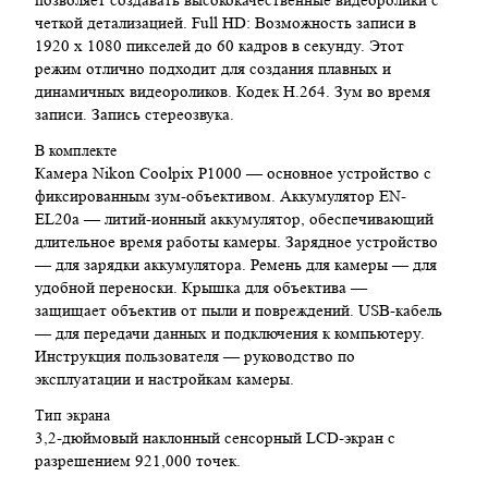
позволяет создавать высококачественные видеоролики с
Габариты: 118,8 х 146,3 х 181,3 мм
четкой детализацией. Full HD: Возможность записи в
Вес: 1415 г (только корпус)
1920 x 1080 пикселей до 60 кадров в секунду. Этот
режим отлично подходит для создания плавных и
Заключение:
динамичных видеороликов. Кодек H.264. Зум во время
записи. Запись стереозвука.
Nikon Coolpix P1000 — это универсальный суперзум-аппарат,
который предлагает великолепные возможности для съемки
В комплекте
различных сцен. Его большой зум и возможности записи
Камера Nikon Coolpix P1000 — основное устройство с
видео делают его отличным выбором для любителей
фиксированным зум-объективом. Аккумулятор EN-
фотографии и видеографии.
EL20a — литий-ионный аккумулятор, обеспечивающий
длительное время работы камеры. Зарядное устройство
— для зарядки аккумулятора. Ремень для камеры — для
удобной переноски. Крышка для объектива —
защищает объектив от пыли и повреждений. USB-кабель
— для передачи данных и подключения к компьютеру.
Инструкция пользователя — руководство по
эксплуатации и настройкам камеры.
Тип экрана
3,2-дюймовый наклонный сенсорный LCD-экран с
разрешением 921,000 точек.