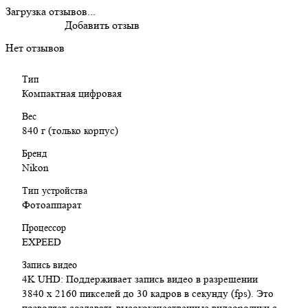
Загрузка отзывов...
Основные особенности:
Добавить отзыв
125-кратный оптический зум: Уникальная возможность
Нет отзывов
снимать удаленные объекты с высокой четкостью.
Запись видео в 4K: Высокое качество записи для
Тип
видеографов.
Компактная цифровая
16 МП матрица: Отличное качество изображений в
различных условиях освещения.
Вес
Электронный видоискатель: Удобное компонирование
840 г (только корпус)
кадров в ярких условиях.
Наклонный экран: Позволяет удобно снимать из
Бренд
различных ракурсов.
Nikon
Тип устройства
Характеристики:
Фотоаппарат
Матрица: 16 МП BSI CMOS
Процессор
Процессор: EXPEED
EXPEED
Запись видео: 4K UHD до 30p, Full HD до 60p
Оптический зум: 125x (эквивалентно 24-3000 мм)
Запись видео
ISO: 100–6400 (расширяемый до 25600)
4K UHD: Поддерживает запись видео в разрешении
Экран: 3,2" наклонный LCD
3840 x 2160 пикселей до 30 кадров в секунду (fps). Это
Подключение: Wi-Fi, Bluetooth, USB-C, HDMI