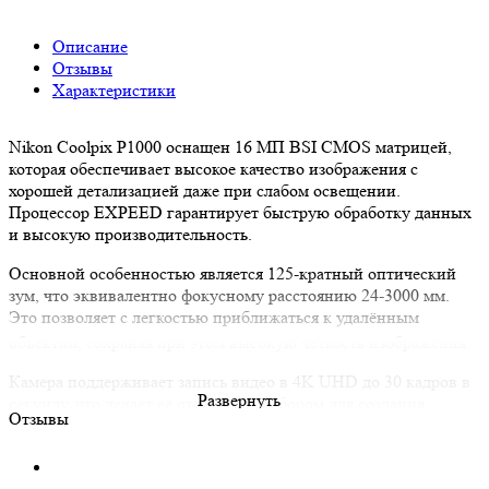
Описание
Отзывы
Характеристики
Nikon Coolpix P1000 оснащен 16 МП BSI CMOS матрицей,
которая обеспечивает высокое качество изображения с
хорошей детализацией даже при слабом освещении.
Процессор EXPEED гарантирует быструю обработку данных
и высокую производительность.
Основной особенностью является 125-кратный оптический
зум, что эквивалентно фокусному расстоянию 24-3000 мм.
Это позволяет с легкостью приближаться к удалённым
объектам, сохраняя при этом высокую четкость изображения.
Камера поддерживает запись видео в 4K UHD до 30 кадров в
Развернуть
секунду, что делает её отличным выбором для создания
Отзывы
качественного видеоконтента. Поворотный дисплей и
электронный видоискатель обеспечивают удобство при
съемке из различных углов.