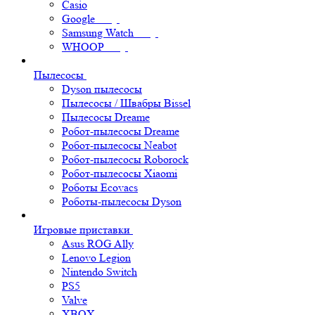
Casio
Google
Samsung Watch
WHOOP
Пылесосы
Dyson пылесосы
Пылесосы / Швабры Bissel
Пылесосы Dreame
Робот-пылесосы Dreame
Робот-пылесосы Neabot
Робот-пылесосы Roborock
Робот-пылесосы Xiaomi
Роботы Ecovacs
Роботы-пылесосы Dyson
Игровые приставки
Asus ROG Ally
Lenovo Legion
Nintendo Switch
PS5
Valve
XBOX