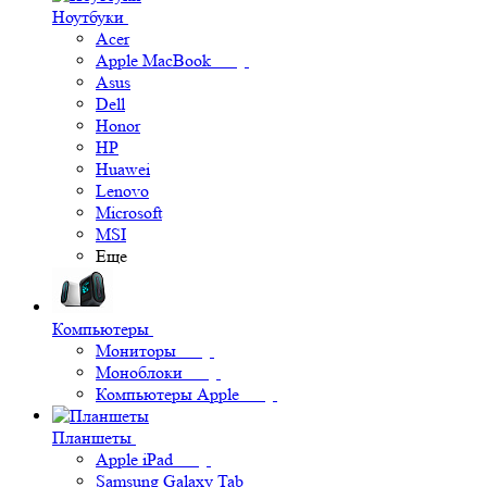
Ноутбуки
Acer
Apple MacBook
Asus
Dell
Honor
HP
Huawei
Lenovo
Microsoft
MSI
Еще
Компьютеры
Мониторы
Моноблоки
Компьютеры Apple
Планшеты
Apple iPad
Samsung Galaxy Tab