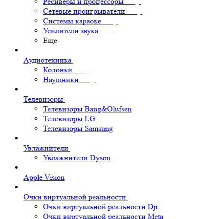
Ресиверы и процессоры
Сетевые проигрыватели
Системы караоке
Усилители звука
Еще
Аудиотехника
Колонки
Наушники
Телевизоры
Телевизоры Bang&Olufsen
Телевизоры LG
Телевизоры Samsung
Увлажнители
Увлажнители Dyson
Apple Vision
Очки виртуальной реальности
Очки виртуальной реальности Dji
Очки виртуальной реальности Meta