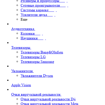
Ресиверы и процессоры
Сетевые проигрыватели
Системы караоке
Усилители звука
Еще
Аудиотехника
Колонки
Наушники
Телевизоры
Телевизоры Bang&Olufsen
Телевизоры LG
Телевизоры Samsung
Увлажнители
Увлажнители Dyson
Apple Vision
Очки виртуальной реальности
Очки виртуальной реальности Dji
Очки виртуальной реальности Meta