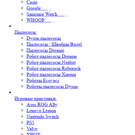
Casio
Google
Samsung Watch
WHOOP
Пылесосы
Dyson пылесосы
Пылесосы / Швабры Bissel
Пылесосы Dreame
Робот-пылесосы Dreame
Робот-пылесосы Neabot
Робот-пылесосы Roborock
Робот-пылесосы Xiaomi
Роботы Ecovacs
Роботы-пылесосы Dyson
Игровые приставки
Asus ROG Ally
Lenovo Legion
Nintendo Switch
PS5
Valve
XBOX