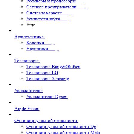
Ресиверы и процессоры
Сетевые проигрыватели
Системы караоке
Усилители звука
Еще
Аудиотехника
Колонки
Наушники
Телевизоры
Телевизоры Bang&Olufsen
Телевизоры LG
Телевизоры Samsung
Увлажнители
Увлажнители Dyson
Apple Vision
Очки виртуальной реальности
Очки виртуальной реальности Dji
Очки виртуальной реальности Meta