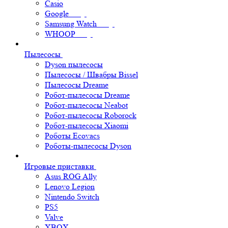
Casio
Google
Samsung Watch
WHOOP
Пылесосы
Dyson пылесосы
Пылесосы / Швабры Bissel
Пылесосы Dreame
Робот-пылесосы Dreame
Робот-пылесосы Neabot
Робот-пылесосы Roborock
Робот-пылесосы Xiaomi
Роботы Ecovacs
Роботы-пылесосы Dyson
Игровые приставки
Asus ROG Ally
Lenovo Legion
Nintendo Switch
PS5
Valve
XBOX