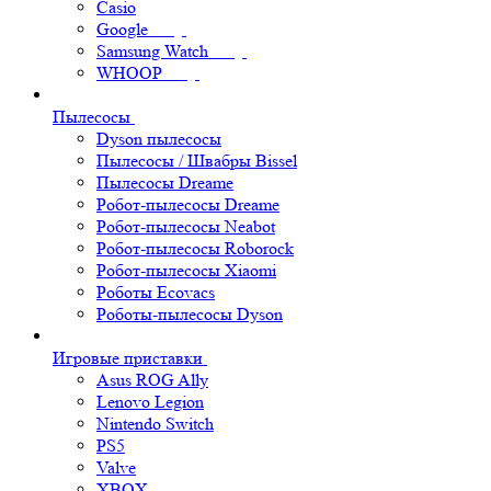
Casio
Google
Samsung Watch
WHOOP
Пылесосы
Dyson пылесосы
Пылесосы / Швабры Bissel
Пылесосы Dreame
Робот-пылесосы Dreame
Робот-пылесосы Neabot
Робот-пылесосы Roborock
Робот-пылесосы Xiaomi
Роботы Ecovacs
Роботы-пылесосы Dyson
Игровые приставки
Asus ROG Ally
Lenovo Legion
Nintendo Switch
PS5
Valve
XBOX