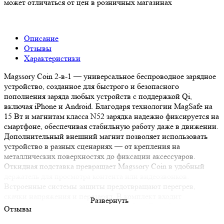
может отличаться от цен в розничных магазинах
Описание
Отзывы
Характеристики
Magssory Coin 2-в-1 — универсальное беспроводное зарядное
устройство, созданное для быстрого и безопасного
пополнения заряда любых устройств с поддержкой Qi,
включая iPhone и Android. Благодаря технологии MagSafe на
15 Вт и магнитам класса N52 зарядка надежно фиксируется на
смартфоне, обеспечивая стабильную работу даже в движении.
Дополнительный внешний магнит позволяет использовать
устройство в разных сценариях — от крепления на
металлических поверхностях до фиксации аксессуаров.
Откидная подставка превращает Magssory Coin в удобный
держатель для просмотра контента или видеозвонков.
Встроенные системы защиты предотвращают перегрев,
скачки напряжения и перезаряд. В комплект входит
Развернуть
фирменный магнитный кабель Type-C — Type-C длиной 1,2
Отзывы
м.