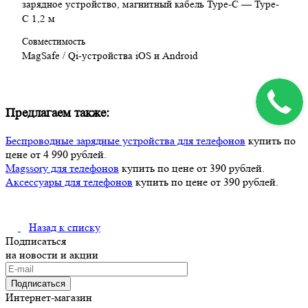
зарядное устройство, магнитный кабель Type-C — Type-
Протоколы: Quick Charge, Power Delivery
C 1,2 м
Подставка: откидная, с функцией держателя
Комплектация: зарядное устройство, магнитный кабель
Совместимость
Type-C — Type-C 1,2 м
MagSafe / Qi-устройства iOS и Android
Заключение:
Magssory Coin 2-в-1 — это стильное и функциональное
Предлагаем также:
беспроводное зарядное устройство, сочетающее MagSafe-
зарядку, мощные магниты и удобную подставку.
Беспроводные зарядные устройства для телефонов
купить по
Универсальное решение для дома, офиса и путешествий,
цене от 4 990 рублей.
обеспечивающее быстрый, безопасный и комфортный способ
Magssory для телефонов
купить по цене от 390 рублей.
зарядки.
Аксессуары для телефонов
купить по цене от 390 рублей.
Назад к списку
Подписаться
на новости и акции
Подписаться
Интернет-магазин