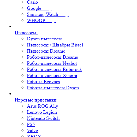
Casio
Google
Samsung Watch
WHOOP
Пылесосы
Dyson пылесосы
Пылесосы / Швабры Bissel
Пылесосы Dreame
Робот-пылесосы Dreame
Робот-пылесосы Neabot
Робот-пылесосы Roborock
Робот-пылесосы Xiaomi
Роботы Ecovacs
Роботы-пылесосы Dyson
Игровые приставки
Asus ROG Ally
Lenovo Legion
Nintendo Switch
PS5
Valve
XBOX