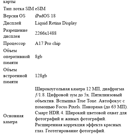
карты
Тип лотка SIM
eSIM
Версия OS
iPadOS 18
Дисплей
Liquid Retina Display
Разрешение
2266x1488
дисплея
Процессор
A17 Pro chip
Объем
оперативной
8gb
памяти
Объем
встроенной
128gb
памяти
Широкоугольная камера 12 МП, диафрагма
ƒ/1.8. Цифровой зум до 5x. Пятилинзовый
объектив. Вспышка True Tone. Автофокус с
помощью Focus Pixels. Панорама (до 63 МП).
Смарт HDR 4. Широкий цветовой охват для
Основная
фотографий и живых фотографий.
камера
Расширенная коррекция эффекта красных
глаз. Геотегирование фотографий.