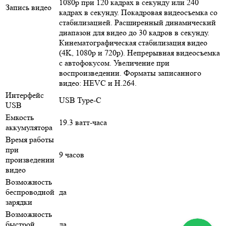
1080p при 120 кадрах в секунду или 240
Запись видео
кадрах в секунду. Покадровая видеосъемка со
стабилизацией. Расширенный динамический
диапазон для видео до 30 кадров в секунду.
Кинематографическая стабилизация видео
(4K, 1080p и 720p). Непрерывная видеосъемка
с автофокусом. Увеличение при
воспроизведении. Форматы записанного
видео: HEVC и H.264.
Интерфейс
USB Type-C
USB
Емкость
19.3 ватт-часа
аккумулятора
Время работы
при
9 часов
произведении
видео
Возможность
беспроводной
да
зарядки
Возможность
быстрой
да