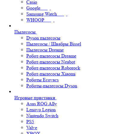
Casio
Google
Samsung Watch
WHOOP
Пылесосы
Dyson пылесосы
Пылесосы / Швабры Bissel
Пылесосы Dreame
Робот-пылесосы Dreame
Робот-пылесосы Neabot
Робот-пылесосы Roborock
Робот-пылесосы Xiaomi
Роботы Ecovacs
Роботы-пылесосы Dyson
Игровые приставки
Asus ROG Ally
Lenovo Legion
Nintendo Switch
PS5
Valve
XBOX