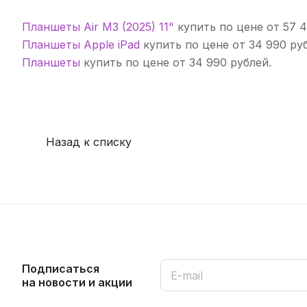
до 6K.
Планшеты Air M3 (2025) 11"
купить по цене от 57 4
Поддержка Apple Pencil Pro и новой Magic Keyboa
Планшеты Apple iPad
купить по цене от 34 990 ру
общения. До 10 часов автономной работы позволяю
Планшеты
купить по цене от 34 990 рублей.
отличным выбором для любого сценария — от пут
Основные особенности:
Назад к списку
Мощный чип Apple M3 с 8‑ядерным CPU и 9‑яд
Apple Intelligence: ИИ-инструменты для письма
Яркий 11" Liquid Retina дисплей с True Tone и
Поддержка Apple Pencil Pro и Magic Keyboard с
Центрированная фронтальная камера 12 Мп с те
Подписаться
Запись 4K‑видео, режимы Smart HDR 4 и замед
на новости и акции
Стереодинамики в ландшафтной ориентации и