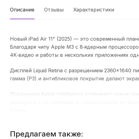
Описание
Отзывы
Характеристики
Новый iPad Air 11" (2025) — это современный пл
Благодаря чипу Apple M3 с 8‑ядерным процессоро
4K‑видео и работы в нескольких приложениях од
Дисплей Liquid Retina с разрешением 2360×1640 п
гамма (P3) и антибликовое покрытие делают экра
Поддержка Apple Intelligence открывает новые г
пользуйтесь встроенным AI-помощником, не беспо
Engine.
Видеосвязь и съёмка выходят на новый уровень с
Предлагаем также:
возможностью записи 4K-видео. Порт USB‑C с п