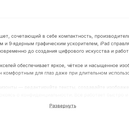
аншет, сочетающий в себе компактность, производител
м и 9‑ядерным графическим ускорителем, iPad справл
новременно до создания цифрового искусства и работ
Уточнение цены
+7 (499) 388-95-23
икселей обеспечивает яркое, чёткое и насыщенное изо
н комфортным для глаз даже при длительном использ
В TG-канале
оризонты — редактируйте тексты, создавайте изображе
коясь о конфиденциальности. Всё работает быстро и 
Развернуть
 12Мп фронтальной камерой с технологией Center Stag
оддержкой USB 3 обеспечивает быструю передачу да