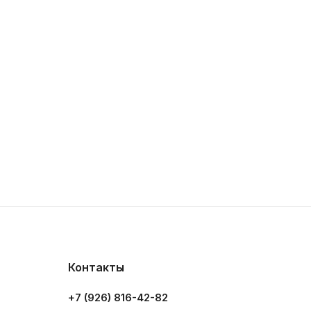
вных задач, заметок, обучения и
корпус и стильный дизайн делают его
Контакты
+7 (926) 816-42-82