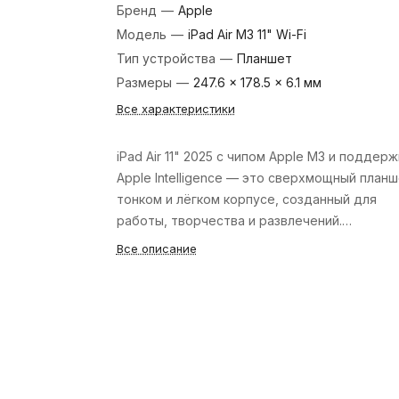
Бренд
—
Apple
Модель
—
iPad Air M3 11" Wi-Fi
Тип устройства
—
Планшет
Размеры
—
247.6 × 178.5 × 6.1 мм
Все характеристики
iPad Air 11" 2025 с чипом Apple M3 и поддер
Apple Intelligence — это сверхмощный планш
тонком и лёгком корпусе, созданный для
работы, творчества и развлечений.
Великолепный дисплей Liquid Retina, подде
Все описание
Apple Pencil Pro и Magic Keyboard делают ег
универсальным помощником на каждый день