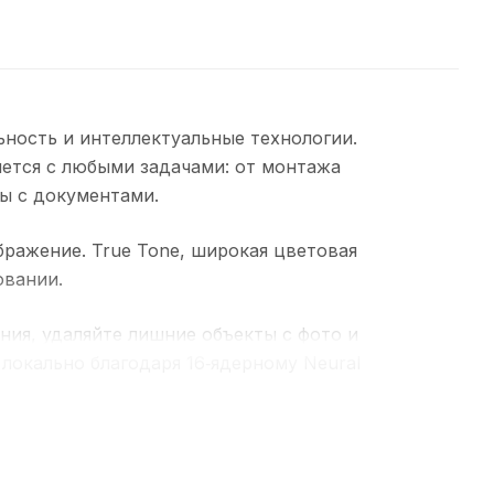
ьность и интеллектуальные технологии.
яется с любыми задачами: от монтажа
ы с документами.
бражение. True Tone, широкая цветовая
овании.
ния, удаляйте лишние объекты с фото и
локально благодаря 16‑ядерному Neural
e и 12Мп основной камерой с
нных и подключение внешних дисплеев