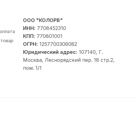
splayPort
ООО "КОЛОРВ"
ИНН:
7708452310
 оплата
КПП:
770801001
 товар
ОГРН:
1257700306082
Юридический адрес:
107140, Г.
Москва, Леснорядский пер. 18 стр.2,
500 нит, True Tone, P3
пом. 1/1
 GPU, 16‑ядерный Neural Engine
идео до 60 fps
до 60 fps
o-mo до 240 fps
io, 2 микрофона