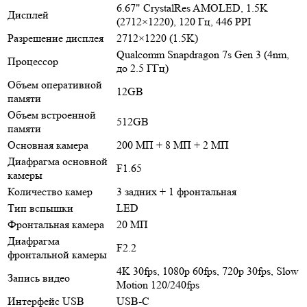
6.67" CrystalRes AMOLED, 1.5K
Дисплей
(2712×1220), 120 Гц, 446 PPI
Разрешение дисплея
2712×1220 (1.5K)
Qualcomm Snapdragon 7s Gen 3 (4nm,
Процессор
до 2.5 ГГц)
Объем оперативной
12GB
памяти
Объем встроенной
512GB
памяти
Основная камера
200 МП + 8 МП + 2 МП
Диафрагма основной
F1.65
камеры
Количество камер
3 задних + 1 фронтальная
Тип вспышки
LED
Фронтальная камера
20 МП
Диафрагма
F2.2
фронтальной камеры
4K 30fps, 1080p 60fps, 720p 30fps, Slow
Запись видео
Motion 120/240fps
Интерфейс USB
USB-C