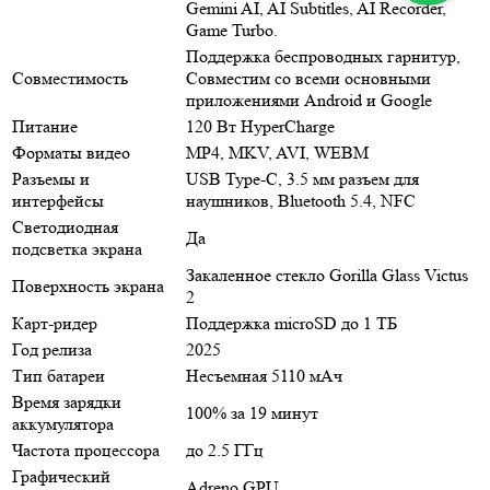
Gemini AI, AI Subtitles, AI Recorder,
Game Turbo.
Поддержка беспроводных гарнитур,
Совместимость
Совместим со всеми основными
приложениями Android и Google
Питание
120 Вт HyperCharge
Форматы видео
MP4, MKV, AVI, WEBM
Разъемы и
USB Type-C, 3.5 мм разъем для
интерфейсы
наушников, Bluetooth 5.4, NFC
Светодиодная
Да
подсветка экрана
Закаленное стекло Gorilla Glass Victus
Поверхность экрана
2
Карт-ридер
Поддержка microSD до 1 ТБ
Год релиза
2025
Тип батареи
Несъемная 5110 мАч
Время зарядки
100% за 19 минут
аккумулятора
Частота процессора
до 2.5 ГГц
Графический
Adreno GPU