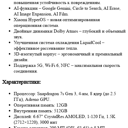
повышенная устойчивость к повреждениям.
AI-функции – Google Gemini, Circle to Search, AI Erase,
AI Image Expansion, AI Film.
Xiaomi HyperOS – новая оптимизированная
операционная система.
Двойные динамики Dolby Atmos – глубокий и объемный
звук.
Улучшенная система охлаждения LiquidCool –
эффективное рассеивание тепла.
3D-изогнутый корпус – эргономичный и премиальный
дизайн.
Поддержка 5G, Wi-Fi 6, NFC – максимальная скорость
соединения.
Характеристики:
Процессор: Snapdragon 7s Gen 3, 4-нм, 8 ядер (до 2.5
ГГц), Adreno GPU.
Оперативная память: 12GB
Внутренняя память: 512GB
Дисплей: 6.67" CrystalRes AMOLED, 1-120 Гц, 1.5K
(2712×1220), 3000 нит
Камера основная: 200 МП (OIS, f/1.65) + 8 МП