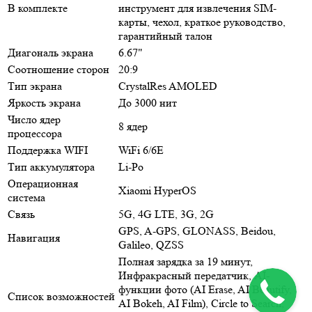
В комплекте
инструмент для извлечения SIM-
карты, чехол, краткое руководство,
гарантийный талон
Диагональ экрана
6.67"
Соотношение сторон
20:9
Тип экрана
CrystalRes AMOLED
Яркость экрана
До 3000 нит
Число ядер
8 ядер
процессора
Поддержка WIFI
WiFi 6/6E
Тип аккумулятора
Li-Po
Операционная
Xiaomi HyperOS
система
Связь
5G, 4G LTE, 3G, 2G
GPS, A-GPS, GLONASS, Beidou,
Навигация
Galileo, QZSS
Полная зарядка за 19 минут,
Инфракрасный передатчик, AI-
функции фото (AI Erase, AI Beautify,
Список возможностей
AI Bokeh, AI Film), Circle to Search,