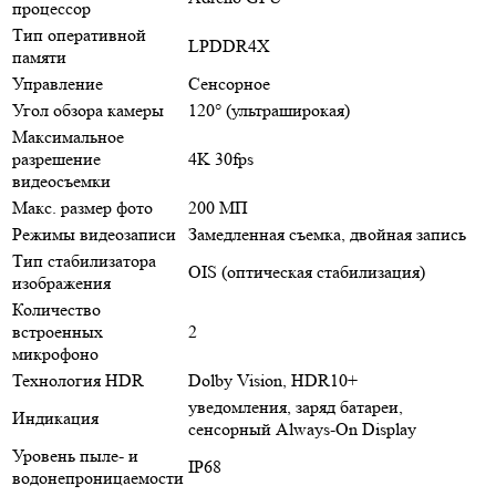
процессор
Тип оперативной
LPDDR4X
памяти
Управление
Сенсорное
Угол обзора камеры
120° (ультраширокая)
Максимальное
разрешение
4K 30fps
видеосъемки
Макс. размер фото
200 МП
Режимы видеозаписи
Замедленная съемка, двойная запись
Тип стабилизатора
OIS (оптическая стабилизация)
изображения
Количество
встроенных
2
микрофоно
Технология HDR
Dolby Vision, HDR10+
уведомления, заряд батареи,
Индикация
сенсорный Always-On Display
Уровень пыле- и
IP68
водонепроницаемости