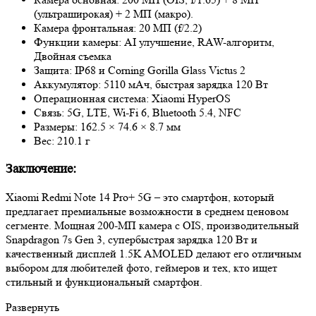
(ультраширокая) + 2 МП (макро).
Камера фронтальная: 20 МП (f/2.2)
Функции камеры: AI улучшение, RAW-алгоритм,
Двойная съемка
Защита: IP68 и Corning Gorilla Glass Victus 2
Аккумулятор: 5110 мАч, быстрая зарядка 120 Вт
Операционная система: Xiaomi HyperOS
Связь: 5G, LTE, Wi-Fi 6, Bluetooth 5.4, NFC
Размеры: 162.5 × 74.6 × 8.7 мм
Вес: 210.1 г
Заключение:
Xiaomi Redmi Note 14 Pro+ 5G – это смартфон, который
предлагает премиальные возможности в среднем ценовом
сегменте. Мощная 200-МП камера с OIS, производительный
Snapdragon 7s Gen 3, супербыстрая зарядка 120 Вт и
качественный дисплей 1.5K AMOLED делают его отличным
выбором для любителей фото, геймеров и тех, кто ищет
стильный и функциональный смартфон.
Развернуть