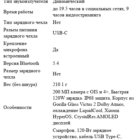
Тип звукоизлучателя
Динамический
до 19.5 часов в социальных сетях, 9
Время работы
часов видеостриминга
Тип зарядного чехла
Нет
Разъем питания
USB-C
зарядного чехла
Крепление
микрофона
Да
встроенный
Версия Bluetooth
5.4
Размер зарядного
Нет
чехла
Вес (без шнура)
210.1 г
200 МП камера с OIS и 4×, Быстрая
120W зярядка. IP68 защита, Корпус из
Gorilla Glass Victus 2 Dolby Atmos,
Особенности
охлаждение LiquidCool, Xiaomi
HyperOS, CrystalRes AMOLED
дисплей
Смартфон, 120-Вт зарядное
устройство, кабель USB Type-C,