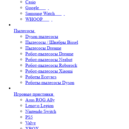
Casio
Google
Samsung Watch
WHOOP
Пылесосы
Dyson пылесосы
Пылесосы / Швабры Bissel
Пылесосы Dreame
Робот-пылесосы Dreame
Робот-пылесосы Neabot
Робот-пылесосы Roborock
Робот-пылесосы Xiaomi
Роботы Ecovacs
Роботы-пылесосы Dyson
Игровые приставки
Asus ROG Ally
Lenovo Legion
Nintendo Switch
PS5
Valve
XBOX