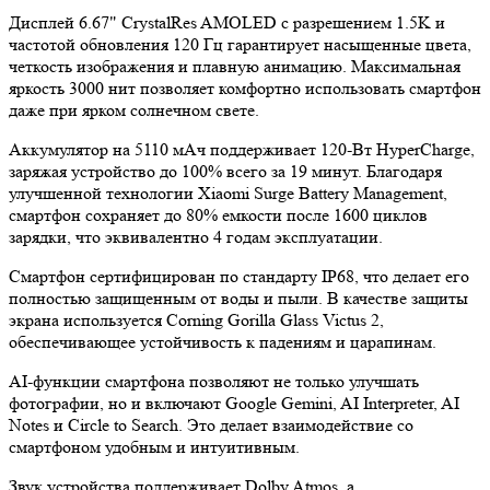
Дисплей 6.67" CrystalRes AMOLED с разрешением 1.5K и
частотой обновления 120 Гц гарантирует насыщенные цвета,
четкость изображения и плавную анимацию. Максимальная
яркость 3000 нит позволяет комфортно использовать смартфон
даже при ярком солнечном свете.
Аккумулятор на 5110 мАч поддерживает 120-Вт HyperCharge,
заряжая устройство до 100% всего за 19 минут. Благодаря
улучшенной технологии Xiaomi Surge Battery Management,
смартфон сохраняет до 80% емкости после 1600 циклов
зарядки, что эквивалентно 4 годам эксплуатации.
Смартфон сертифицирован по стандарту IP68, что делает его
полностью защищенным от воды и пыли. В качестве защиты
экрана используется Corning Gorilla Glass Victus 2,
обеспечивающее устойчивость к падениям и царапинам.
AI-функции смартфона позволяют не только улучшать
фотографии, но и включают Google Gemini, AI Interpreter, AI
Notes и Circle to Search. Это делает взаимодействие со
смартфоном удобным и интуитивным.
Звук устройства поддерживает Dolby Atmos, а