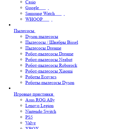
Casio
Google
Samsung Watch
WHOOP
Пылесосы
Dyson пылесосы
Пылесосы / Швабры Bissel
Пылесосы Dreame
Робот-пылесосы Dreame
Робот-пылесосы Neabot
Робот-пылесосы Roborock
Робот-пылесосы Xiaomi
Роботы Ecovacs
Роботы-пылесосы Dyson
Игровые приставки
Asus ROG Ally
Lenovo Legion
Nintendo Switch
PS5
Valve
XBOX