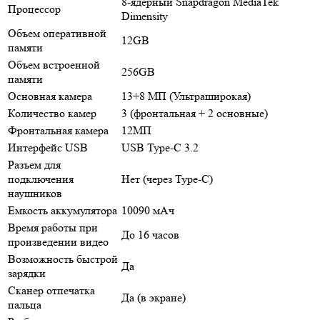
8-ядерный Snapdragon MediaTek
Процессор
Dimensity
Объем оперативной
12GB
памяти
Объем встроенной
256GB
памяти
Основная камера
13+8 МП (Ультраширокая)
Количество камер
3 (фронтальная + 2 основные)
Фронтальная камера
12МП
Интерфейс USB
USB Type-C 3.2
Разъем для
подключения
Нет (через Type-C)
наушников
Емкость аккумулятора
10090 мАч
Время работы при
До 16 часов
произведении видео
Возможность быстрой
Да
зарядки
Сканер отпечатка
Да (в экране)
пальца