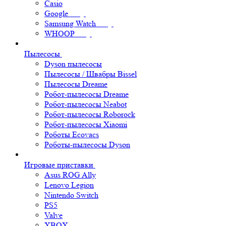
Casio
Google
Samsung Watch
WHOOP
Пылесосы
Dyson пылесосы
Пылесосы / Швабры Bissel
Пылесосы Dreame
Робот-пылесосы Dreame
Робот-пылесосы Neabot
Робот-пылесосы Roborock
Робот-пылесосы Xiaomi
Роботы Ecovacs
Роботы-пылесосы Dyson
Игровые приставки
Asus ROG Ally
Lenovo Legion
Nintendo Switch
PS5
Valve
XBOX