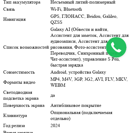
Тип аккумулятора
Несъемный литий-полимерный
Связь
Wi-Fi, Bluetooth
GPS, ГЛОНАСС, Beidou, Galileo,
Навигация
QZSS
Galaxy AI (Обвести и найти,
Ассистент для заметок, Ассистент для
аудиозаписи, Ассистент для
Список возможностей
рисования, Фото-ассистент,
Переводчик, Синхронный перевод,
Чат-ассистент), управление S Pen,
быстрая зарядка
Совместимость
Android, устройства Galaxy
MP4, M4V, 3GP, 3G2, AVI, FLV, MKV,
Форматы видео
WEBM
Светодиодная
да
подсветка экрана
Поверхность экрана
Антибликовое покрытие
Опциональная (подключаемая
Клавиатура
отдельно)
Год релиза
2024
Время зарядки