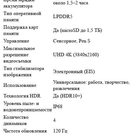
около 1,5–2 часа
аккумулятора
Тип оперативной
LPDDR5
памяти
Поддержка карт
Да (microSD до 1,5 ТБ)
памяти
Управление
Сенсорное, Pen S
Максимальное
разрешение
UHD 4K (3840x2160)
видеосъемки
Тип стабилизатора
Электронный (EIS)
изображения
Универсальное: работа, творчество,
Использование
развлечения
Технология HDR
Да (HDR10+)
Уровень пыле- и
IP68
водонепроницаемости
Количество
4
динамиков
Частота обновления
120 Гц