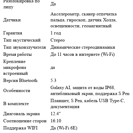
Разблокировка по
Да
лицу
Акселерометр, сканер отпечатка
Датчики
пальца, гироскоп, датчик Холла,
освещенности, геомагнитный
Гарантия
1 год
Тип акустический
Стерео
Тип звукоизлучателя
Динамические стереодинамики
Время работы
До 11 часов в интернете (Wi-Fi)
Крепление
микрофона
да
встроенный
Версия Bluetooth
5.3
Galaxy AI, защита от воды IP68,
Особенности
антибликовый экран, поддержка S Pen
Планшет, S Pen, кабель USB Type-C,
В комплекте
документация
Диагональ экрана
12.4"
Соотношение сторон
16:10
Поддержка WIFI
Да (Wi-Fi 6E)