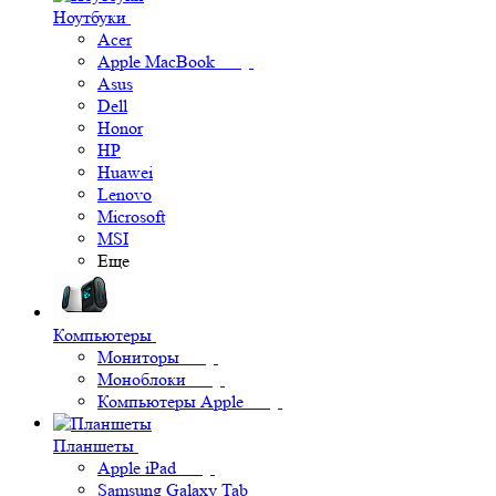
Ноутбуки
Acer
Apple MacBook
Asus
Dell
Honor
HP
Huawei
Lenovo
Microsoft
MSI
Еще
Компьютеры
Мониторы
Моноблоки
Компьютеры Apple
Планшеты
Apple iPad
Samsung Galaxy Tab