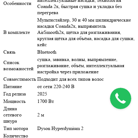
интеллектуальные насадки, технология
Особенности
Coanda 2x, быстрая сушка и укладка без
перегрева
Мультистайлер, 30 и 40 мм цилиндрические
насадки Coanda2x, выпрямитель
В комплекте
AirSmooth2x, щётка для разглаживания,
круглая щётка для объёма, насадка для сушки,
кейс
Связь
Bluetooth
сушка, завивка, волны, выпрямление,
Список
разглаживание, объём, интеллектуальная
возможностей
настройка через приложение
Совместимость
Подходит для всех типов волос
Питание
от сети 220-240 В
Год релиза
2025
Мощность
1700 Вт
Длина
сетевого
2 м
шнура
Тип мотора
Dyson Hyperdymium 2
Количество