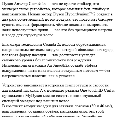
Dyson Airwrap Coanda2x — это не просто стайлер, это
универсальное устройство, которое заменяет фен, плойку и
выпрямитель. Новый мотор Dyson Hyperdymium™2 создаёт в
два раза более мощный поток воздуха, что позволяет быстрее
сушить волосы, формировать чёткие локоны и выпрямлять
даже непослушные пряди — всё это без чрезмерного нагрева
и вреда для структуры волос.
Благодаря технологии Coanda 2x волосы обрабатываются
направленным потоком воздуха, который обволакивает прядь,
повторяя форму насадки — так достигается укладка
салонного уровня без термического повреждения.
Инновационная насадка AirSmooth2x создаёт эффект
выпрямления, натягивая волосы воздушным потоком — без
нагревательных пластин, как в утюжках.
Устройство запоминает настройки температуры и скорости
для каждой насадки. А с помощью режима One-touch ID Curl и
приложения MyDyson можно создать индивидуальный
сценарий укладки под ваш тип волос.
В комплект входят насадки для завивки локонов (30 и 40 мм),
выпрямления, создания объёма, разглаживания, быстрой
сушки, а также удобный кейс для хранения. Устройство