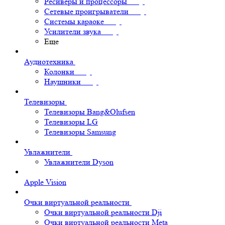
Ресиверы и процессоры
Сетевые проигрыватели
Системы караоке
Усилители звука
Еще
Аудиотехника
Колонки
Наушники
Телевизоры
Телевизоры Bang&Olufsen
Телевизоры LG
Телевизоры Samsung
Увлажнители
Увлажнители Dyson
Apple Vision
Очки виртуальной реальности
Очки виртуальной реальности Dji
Очки виртуальной реальности Meta