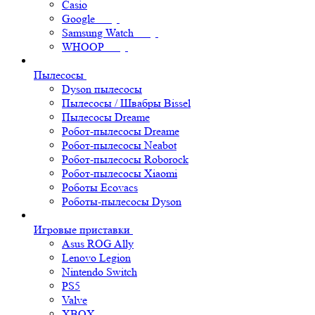
Casio
Google
Samsung Watch
WHOOP
Пылесосы
Dyson пылесосы
Пылесосы / Швабры Bissel
Пылесосы Dreame
Робот-пылесосы Dreame
Робот-пылесосы Neabot
Робот-пылесосы Roborock
Робот-пылесосы Xiaomi
Роботы Ecovacs
Роботы-пылесосы Dyson
Игровые приставки
Asus ROG Ally
Lenovo Legion
Nintendo Switch
PS5
Valve
XBOX