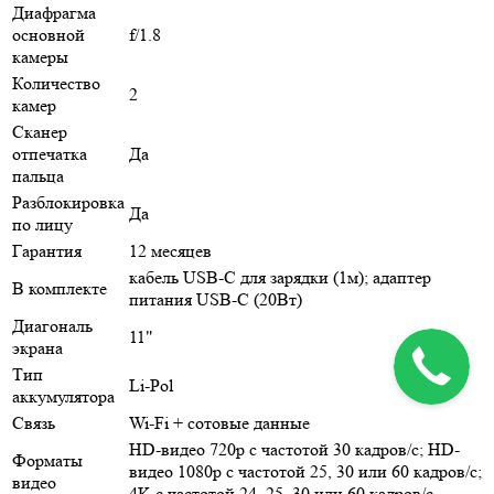
Диафрагма
основной
f/1.8
камеры
Количество
2
камер
Сканер
отпечатка
Да
пальца
Разблокировка
Да
по лицу
Гарантия
12 месяцев
кабель USB-C для зарядки (1м); адаптер
В комплекте
питания USB-C (20Вт)
Диагональ
11"
экрана
Тип
Li-Pol
аккумулятора
Связь
Wi-Fi + сотовые данные
HD-видео 720p с частотой 30 кадров/ с; HD-
Форматы
видео 1080p с частотой 25, 30 или 60 кадров/ с;
видео
4K с частотой 24, 25, 30 или 60 кадров/ с