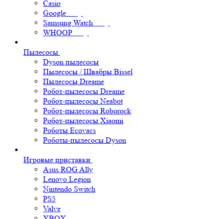
Casio
Google
Samsung Watch
WHOOP
Пылесосы
Dyson пылесосы
Пылесосы / Швабры Bissel
Пылесосы Dreame
Робот-пылесосы Dreame
Робот-пылесосы Neabot
Робот-пылесосы Roborock
Робот-пылесосы Xiaomi
Роботы Ecovacs
Роботы-пылесосы Dyson
Игровые приставки
Asus ROG Ally
Lenovo Legion
Nintendo Switch
PS5
Valve
XBOX