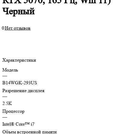
RTX 5070, 165 Гц, Win 11)
Черный
0
Нет отзывов
Характеристики
Модель
—
B14WGK-293US
Разрешение дисплея
—
2.5K
Процессор
—
Intеl® Сorе™ i7
Объем встроенной памяти