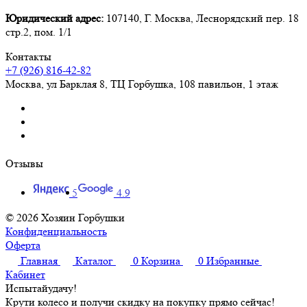
•
Лазерная гравировка русской клавиатуры
Юридический адрес:
107140, Г. Москва, Леснорядский пер. 18
•
Чистая система без лишнего рекламного софта
стр.2, пом. 1/1
•
Оригинальная комплектация
•
Готовность к работе сразу после покупки
Контакты
+7 (926) 816-42-82
Размеры и вес
Москва
,
ул Барклая 8, ТЦ Горбушка, 108 павильон, 1 этаж
•
Размеры:
примерно
359 × 262 × 25 мм
•
Вес:
примерно
2.4 кг
•
Цвет:
Black / чёрный
•
Аккумулятор:
75 Вт·ч
•
Адаптер питания:
240 Вт
Отзывы
Порты и разъёмы
•
1 × USB Type-C 3.2 Gen 2
с DisplayPort и Power Delivery 3.0
5
4.9
•
3 × USB Type-A 3.2 Gen 2
•
1 × HDMI 2.1
, до 8K при 60 Гц или 4K при 120 Гц
© 2026 Хозяин Горбушки
•
1 × RJ-45 Gigabit Ethernet
Конфиденциальность
•
1 × комбинированный аудиоразъём 3.5 мм
Оферта
•
1 × разъём питания
Главная
Каталог
0
Корзина
0
Избранные
•
Кардридер отсутствует
Кабинет
•
Wi-Fi 6E
Испытай
удачу!
•
Bluetooth 5.3
Крути колесо и получи скидку на покупку прямо сейчас!