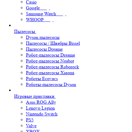
Casio
Google
Samsung Watch
WHOOP
Пылесосы
Dyson пылесосы
Пылесосы / Швабры Bissel
Пылесосы Dreame
Робот-пылесосы Dreame
Робот-пылесосы Neabot
Робот-пылесосы Roborock
Робот-пылесосы Xiaomi
Роботы Ecovacs
Роботы-пылесосы Dyson
Игровые приставки
Asus ROG Ally
Lenovo Legion
Nintendo Switch
PS5
Valve
XBOX