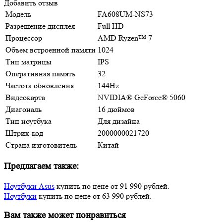
Добавить отзыв
Модель
FA608UM-NS73
Разрешение дисплея
Full HD
Процессор
AMD Ryzen™ 7
Объем встроенной памяти
1024
Тип матрицы
IPS
Оперативная память
32
Частота обновления
144Hz
Видеокарта
NVIDIА® GеFоrсе® 5060
Диагональ
16 дюймов
Тип ноутбука
Для дизайна
Штрих-код
2000000021720
Страна изготовитель
Китай
Предлагаем также:
Ноутбуки Asus
купить по цене от 91 990 рублей.
Ноутбуки
купить по цене от 63 990 рублей.
Вам также может понравиться