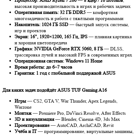
Процессор: AMD Ryzen 7 260
—
8 ядер / 16 потоков
,
высокая производительность в играх и рабочих задачах
Оперативная память: 32 ГБ DDR5
— комфортная
многозадачность и работа с тяжёлыми программами
Накопитель: 1024 ГБ SSD
— быстрый запуск системы,
игр и проектов
Экран: 16", 1920×1200, 165 Гц, IPS
— плавная картинка
и хорошая цветопередача
Графика: NVIDIA GeForce RTX 5060, 8 ГБ
— DLSS,
трассировка лучей и высокий FPS в современных играх
Операционная система: Windows 11 Home
Время работы: до 6–7 часов
Гарантия: 1 год с глобальной поддержкой ASUS
Для каких задач подойдёт ASUS TUF Gaming A16
Игры
— CS2, GTA V, War Thunder, Apex Legends,
Warzone
Монтаж
— Premiere Pro, DaVinci Resolve, After Effects
3D и визуализация
— Blender, Cinema 4D, 3ds Max
Проектирование
— AutoCAD, ArchiCAD, Revit
Учёба и IT
— программирование, виртуальные машины,