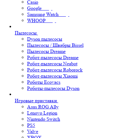
Casio
Google
Samsung Watch
WHOOP
Пылесосы
Dyson пылесосы
Пылесосы / Швабры Bissel
Пылесосы Dreame
Робот-пылесосы Dreame
Робот-пылесосы Neabot
Робот-пылесосы Roborock
Робот-пылесосы Xiaomi
Роботы Ecovacs
Роботы-пылесосы Dyson
Игровые приставки
Asus ROG Ally
Lenovo Legion
Nintendo Switch
PS5
Valve
XBOX