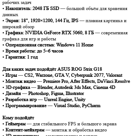
рабочих задач
•
Накопитель: 2048 ГБ SSD
— большой объём для хранения
данных
•
Экран: 18", 1920×1200, 144 Гц, IPS
— плавная картинка и
широкий обзор
•
Графика: NVIDIA GeForce RTX 5060, 8 ГБ
— современная
графика для игр и работы
•
Операционная система: Windows 11 Home
•
Время работы: до 5–6 часов
•
Гарантия: 1 год
Для каких задач подойдёт ASUS ROG Strix G18
•
Игры
—
CS2, Warzone, GTA V, Cyberpunk 2077, Valorant
•
Монтаж видео
—
Premiere Pro, After Effects, DaVinci Resolve
•
3D-графика
—
Blender, Autodesk 3ds Max, Cinema 4D
•
Дизайн
—
Photoshop, Figma, Illustrator
•
Разработка игр
—
Unreal Engine, Unity
•
Программирование
—
Visual Studio, PyCharm
Кому подойдёт
•
Геймерам
— для стабильного FPS и большого экрана
•
Контент-мейкерам
— монтаж и обработка видео
•
3D-художникам
— моделирование и рендер