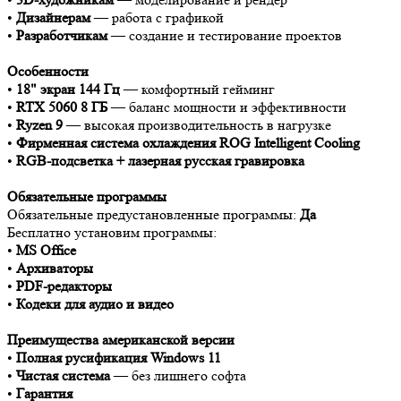
•
Дизайнерам
— работа с графикой
•
Разработчикам
— создание и тестирование проектов
Особенности
•
18" экран 144 Гц
— комфортный гейминг
•
RTX 5060 8 ГБ
— баланс мощности и эффективности
•
Ryzen 9
— высокая производительность в нагрузке
•
Фирменная система охлаждения ROG Intelligent Cooling
•
RGB-подсветка + лазерная русская гравировка
Обязательные программы
Обязательные предустановленные программы:
Да
Бесплатно установим программы:
•
MS Office
•
Архиваторы
•
PDF-редакторы
•
Кодеки для аудио и видео
Преимущества американской версии
•
Полная русификация Windows 11
•
Чистая система
— без лишнего софта
•
Гарантия