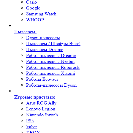
Casio
Google
Samsung Watch
WHOOP
Пылесосы
Dyson пылесосы
Пылесосы / Швабры Bissel
Пылесосы Dreame
Робот-пылесосы Dreame
Робот-пылесосы Neabot
Робот-пылесосы Roborock
Робот-пылесосы Xiaomi
Роботы Ecovacs
Роботы-пылесосы Dyson
Игровые приставки
Asus ROG Ally
Lenovo Legion
Nintendo Switch
PS5
Valve
XBOX