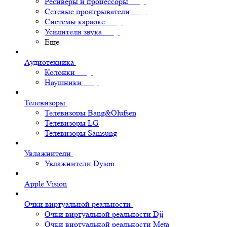
Ресиверы и процессоры
Сетевые проигрыватели
Системы караоке
Усилители звука
Еще
Аудиотехника
Колонки
Наушники
Телевизоры
Телевизоры Bang&Olufsen
Телевизоры LG
Телевизоры Samsung
Увлажнители
Увлажнители Dyson
Apple Vision
Очки виртуальной реальности
Очки виртуальной реальности Dji
Очки виртуальной реальности Meta