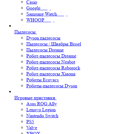
Casio
Google
Samsung Watch
WHOOP
Пылесосы
Dyson пылесосы
Пылесосы / Швабры Bissel
Пылесосы Dreame
Робот-пылесосы Dreame
Робот-пылесосы Neabot
Робот-пылесосы Roborock
Робот-пылесосы Xiaomi
Роботы Ecovacs
Роботы-пылесосы Dyson
Игровые приставки
Asus ROG Ally
Lenovo Legion
Nintendo Switch
PS5
Valve
XBOX