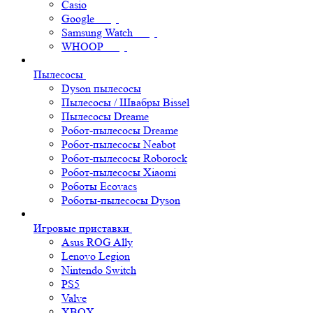
Casio
Google
Samsung Watch
WHOOP
Пылесосы
Dyson пылесосы
Пылесосы / Швабры Bissel
Пылесосы Dreame
Робот-пылесосы Dreame
Робот-пылесосы Neabot
Робот-пылесосы Roborock
Робот-пылесосы Xiaomi
Роботы Ecovacs
Роботы-пылесосы Dyson
Игровые приставки
Asus ROG Ally
Lenovo Legion
Nintendo Switch
PS5
Valve
XBOX