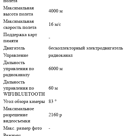
полета
Максимальная
4000 м
высота полета
Максимальная
16 м/с
скорость полета
Поддержка карт
-
памяти
Двигатель
бесколлекторный электродвигатель
Управление
радиоканал
Дальность
управления по
6000 м
радиоканалу
Дальность
управления по
60 м
WIFI/BLUETOOTH
Угол обзора камеры
83 °
Максимальное
разрешение
2160 p
видеосъемки
Макс. размер фото
-
Режимы