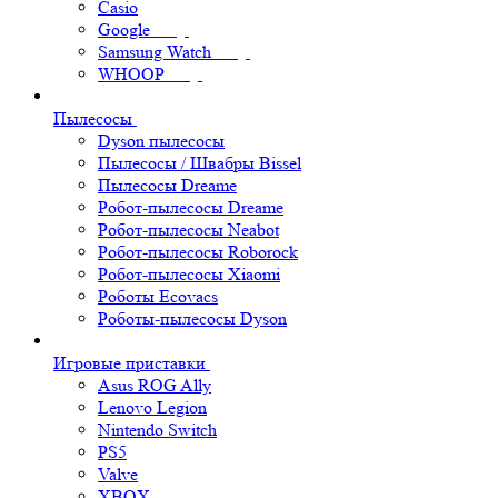
Casio
Google
Samsung Watch
WHOOP
Пылесосы
Dyson пылесосы
Пылесосы / Швабры Bissel
Пылесосы Dreame
Робот-пылесосы Dreame
Робот-пылесосы Neabot
Робот-пылесосы Roborock
Робот-пылесосы Xiaomi
Роботы Ecovacs
Роботы-пылесосы Dyson
Игровые приставки
Asus ROG Ally
Lenovo Legion
Nintendo Switch
PS5
Valve
XBOX